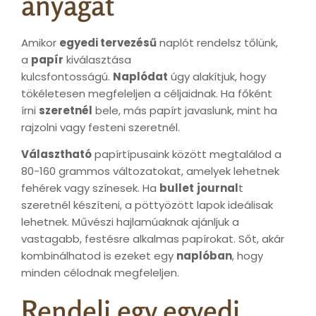
anyagát
Amikor
egyedi tervezésű
naplót rendelsz tőlünk,
a
papír
kiválasztása
kulcsfontosságú.
Naplódat
úgy alakítjuk, hogy
tökéletesen megfeleljen a céljaidnak. Ha főként
írni
szeretnél
bele, más papírt javaslunk, mint ha
rajzolni vagy festeni szeretnél.
Választható
papírtípusaink között megtalálod a
80-160 grammos változatokat, amelyek lehetnek
fehérek vagy színesek. Ha
bullet
journal
t
szeretnél készíteni, a pöttyözött lapok ideálisak
lehetnek. Művészi hajlamúaknak ajánljuk a
vastagabb, festésre alkalmas papírokat. Sőt, akár
kombinálhatod is ezeket egy
naplóban
, hogy
minden célodnak megfeleljen.
Rendelj egy egyedi