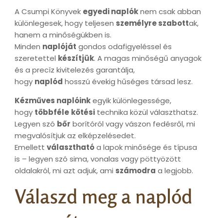
A Csumpi Könyvek
egyedi naplók
nem csak abban
különlegesek, hogy teljesen
személyre szabott
ak,
hanem a minőségükben is.
Minden
naplóját
gondos odafigyeléssel és
szeretettel
készítjük
. A magas minőségű anyagok
és a precíz kivitelezés garantálja,
hogy
naplód
hosszú évekig hűséges társad lesz.
Kézműves naplóink
egyik különlegessége,
hogy
többféle
kötési
technika közül választhatsz.
Legyen szó
bőr
borítóról vagy vászon fedésről, mi
megvalósítjuk az elképzelésedet.
Emellett
választható
a lapok minősége és típusa
is – legyen szó sima, vonalas vagy pöttyözött
oldalakról, mi azt adjuk, ami
számodra
a legjobb.
Válaszd meg a naplód