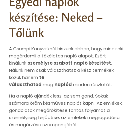
Egyedi naplók
készítése: Neked –
Tőlünk
A Csumpi Könyveknél hiszünk abban, hogy mindenki
megérdemli a tökéletes napló alapot. Ezért
kínálunk
személyre szabott
napló készítést
.
Nálunk nem csak választhatsz a kész termékek
közül, hanem
te
választhatod
meg
naplód
minden részletét.
Ha a napló ajándék lesz, az sem gond. Sokak
számára öröm kézműves naplót kapni. Az emlékek,
gondolatok megörökítése fontos folyamat a
személyiség fejlődése, az emlékek megragadása
és megőrzése szempontjából.