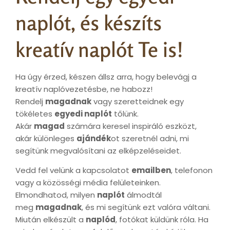
naplót, és készíts
kreatív naplót Te is!
Ha úgy érzed, készen állsz arra, hogy belevágj a
kreatív naplóvezetésbe, ne habozz!
Rendelj
magadnak
vagy szeretteidnek egy
tökéletes
egyedi naplót
tőlünk.
Akár
magad
számára keresel inspiráló eszközt,
akár különleges
ajándék
ot szeretnél adni, mi
segítünk megvalósítani az elképzeléseidet.
Vedd fel velünk a kapcsolatot
emailben
, telefonon
vagy a közösségi média felületeinken.
Elmondhatod, milyen
naplót
álmodtál
meg
magadnak
, és mi segítünk ezt valóra váltani.
Miután elkészült a
naplód
, fotókat küldünk róla. Ha