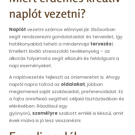
naplót vezetni?
Naplót
vezetni számos előnnyel jár. Elsősorban
segít rendszerezni gondolataidat és terveidet, így
hatékonyabbá teheti a mindennapi
tervezés
t.
Emellett kiváló stresszoldó tevékenység – az
alkotás folyamata segít ellazulni és feldolgozni a
napi eseményeket.
A naplóvezetés fejleszti az önismeretet is. Ahogy
napról napra töltöd az
oldalakat
, jobban
megismered saját szokásaidat, preferenciáidat. Ez
a fajta önreflexió segíthet céljaid tisztázásában és
elérésében. Ráadásul egy
gyönyörű,
személyre
szabott emlék is készül, amit
évek múlva is jó lesz visszanézni.