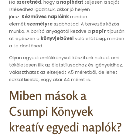
Ha
szeretnéd
, hogy a
naplódat
teljesen a saját
ízlésedhez igazítsuk, akkor jó helyen
jársz.
Kézműves naplóink
minden
elemét
személyre
szabhatod. A tervezés közös
munka. A borító anyagától kezdve a
papír
típusán
át egészen a
könyvjelzővel
való ellátásig, minden
a te döntésed.
Olyan egyedi emlékkönyvet készítünk neked, ami
tökéletesen illik az életstílusodhoz és igényeidhez.
Választhatsz az elterjedt A5 méretből, de lehet
sokkal kisebb, vagy akár A4 méret is.
Miben mások a
Csumpi Könyvek
kreatív egyedi naplók?