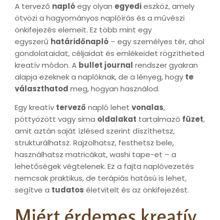
A tervező
napló
egy olyan
egyedi
eszköz, amely
ötvözi a hagyományos naplóírás és a művészi
önkifejezés elemeit. Ez több mint egy
egyszerű
határidőnapló
– egy személyes tér, ahol
gondolataidat, céljaidat és emlékeidet rögzítheted
kreatív módon. A
bullet journal
rendszer gyakran
alapja ezeknek a naplóknak, de a lényeg, hogy
te
választhatod
meg, hogyan használod.
Egy kreatív
tervező
napló lehet
vonalas
,
pöttyözött vagy sima
oldalakat
tartalmazó
füzet
,
amit aztán saját ízlésed szerint díszíthetsz,
strukturálhatsz. Rajzolhatsz, festhetsz bele,
használhatsz matricákat, washi tape-et – a
lehetőségek végtelenek. Ez a fajta naplóvezetés
nemcsak praktikus, de terápiás hatású is lehet,
segítve a
tudatos
életvitelt és az önkifejezést.
Miért érdemes kreatív