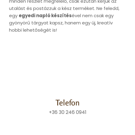
minden részlet megfelelő, csak ezután kérjük az
utalást és postázzuk a kész terméket. Ne feledd,
egy
egyedi napló készítés
ével nem csak egy
gyönyörű tárgyat kapsz, hanem egy új, kreatív
hobbi lehetőségét is!
Telefon
+36 30 246 0941