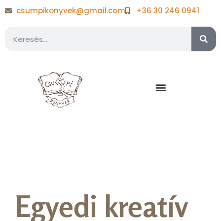
csumpikonyvek@gmail.com
+36 30 246 0941
Milyen legyen a naplóm?
Egyedi kreatív