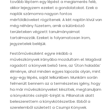
tovább léptem egy lépést a megismerés felé,
akkor lejegyzem ezeket a gondolatokat. Ezek a
naplók számomra nagyon fontos
mérföldköveket rögzítenek. A két naplón kívül van
még néhány füzetem, amik a különböző
területeken végzett tanulmányaimat
tartalmazzák. Ezeket is folyamatosan írom,
jegyzetelek beléjük.
Festőművészként egyre inkább a
művészkönyvek irányába mozdultam el. Magával
ragadott a könyvek belső tere, az ‘Úton haladás’
élménye, ahol minden egyes lapozás olyan, mint
egy-egy lépés, saját lelkünkben. Munkám során
felmerült bennem az a természetes igény, hogy
ha már művészkönyveket készítek, megtanuljam
a könyvkötés csínját-bínját is. Pillanatok alatt
beleszerettem a könyvkötészetbe. Ebből a
szerelemből született a Csumpi Könyvek.