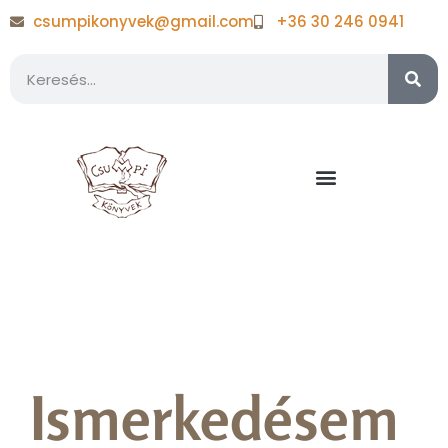
csumpikonyvek@gmail.com
+36 30 246 0941
Milyen legyen a naplóm?
Ismerkedésem