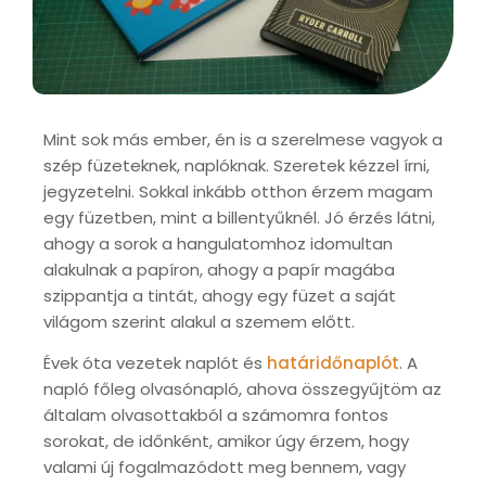
Mint sok más ember, én is a szerelmese vagyok a
szép füzeteknek, naplóknak. Szeretek kézzel írni,
jegyzetelni. Sokkal inkább otthon érzem magam
egy füzetben, mint a billentyűknél. Jó érzés látni,
ahogy a sorok a hangulatomhoz idomultan
alakulnak a papíron, ahogy a papír magába
szippantja a tintát, ahogy egy füzet a saját
világom szerint alakul a szemem előtt.
Évek óta vezetek naplót és
határidőnaplót
. A
napló főleg olvasónapló, ahova összegyűjtöm az
általam olvasottakból a számomra fontos
sorokat, de időnként, amikor úgy érzem, hogy
valami új fogalmazódott meg bennem, vagy