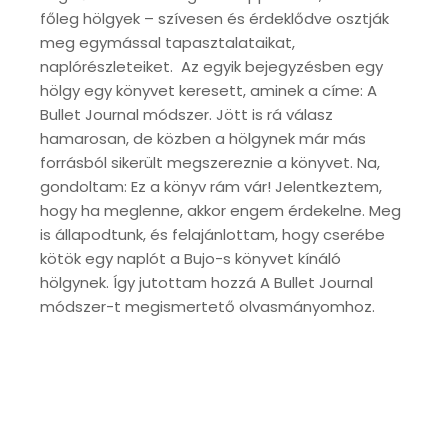
főleg hölgyek – szívesen és érdeklődve osztják
meg egymással tapasztalataikat,
naplórészleteiket. Az egyik bejegyzésben egy
hölgy egy könyvet keresett, aminek a címe: A
Bullet Journal módszer. Jött is rá válasz
hamarosan, de közben a hölgynek már más
forrásból sikerült megszereznie a könyvet. Na,
gondoltam: Ez a könyv rám vár! Jelentkeztem,
hogy ha meglenne, akkor engem érdekelne. Meg
is állapodtunk, és felajánlottam, hogy cserébe
kötök egy naplót a Bujo-s könyvet kínáló
hölgynek. Így jutottam hozzá A Bullet Journal
módszer-t megismertető olvasmányomhoz.