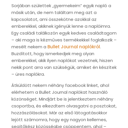
Sorjában születtek „gyermekeim” egyik napló a
másik után, de nem találtam meg azt a
kapcsolatot, ami összekötne azokkal az
emberekkel, akiknek igényük lenne a naplóimra.
Egy családi találkozón egyik kedves családtagom
– aki maga is kézműves termékekkel foglalkozik –
mesélt nekem a
Bullet Journal naplókról
.
Buzdított, hogy ismerkedjek meg olyan
emberekkel, akik ilyen naplókat vezetnek, hiszen
nekik pont arra van szükségük, amiket én készítek
– üres naplókra.
Átküldött nekem néhány facebook linket, ahol
elérhetem a Bullet Journal naplókat használó
közönséget. Mindjárt be is jelentkeztem néhány
csoportba, és elkezdtem olvasgatni a posztokat,
hozzászólásokat. Már az első látogatásokkor
lejött számomra, hogy egy nagyon kellemes,
segítőkész közösségbe csöppentem, ahol –