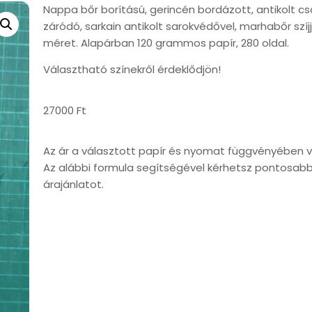
Nappa bőr borítású, gerincén bordázott, antikolt cs
záródó, sarkain antikolt sarokvédővel, marhabőr szíjj
méret. Alapárban 120 grammos papír, 280 oldal.
Választható színekről érdeklődjön!
27000
Ft
Az ár a választott papír és nyomat függvényében v
Az alábbi formula segítségével kérhetsz pontosab
árajánlatot.