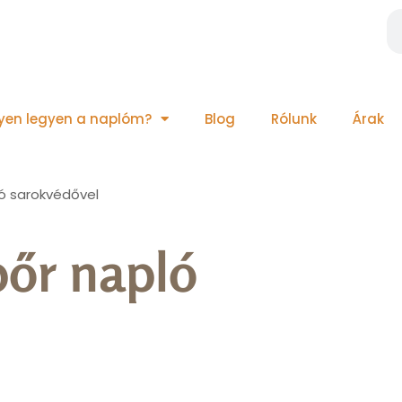
lyen legyen a naplóm?
Blog
Rólunk
Árak
ó sarokvédővel
bőr napló