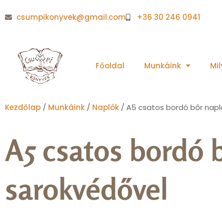
csumpikonyvek@gmail.com
+36 30 246 0941
Főoldal
Munkáink
Mi
Kezdőlap
/
Munkáink
/
Naplók
/ A5 csatos bordó bőr napl
A5 csatos bordó 
sarokvédővel