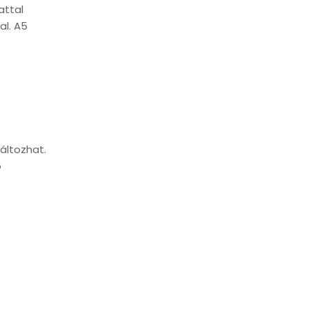
attal
al. A5
áltozhat.
b