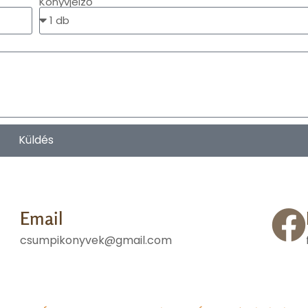
Könyvjelző
Küldés
Email
csumpikonyvek@gmail.com